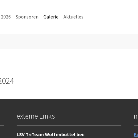
 2026
Sponsoren
Galerie
Aktuelles
2024
externe Links
i
LSV TriTeam Wolfenbüttel bei:
K