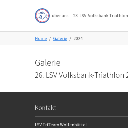
Skip to main navigation
Skip to main content
Skip to page footer
über uns
28. LSV-Volksbank Triathlon
You are here:
Home
Galerie
2024
Galerie
26. LSV Volksbank-Triathlon 
Kontakt
LSV TriTeam Wolfenbüttel