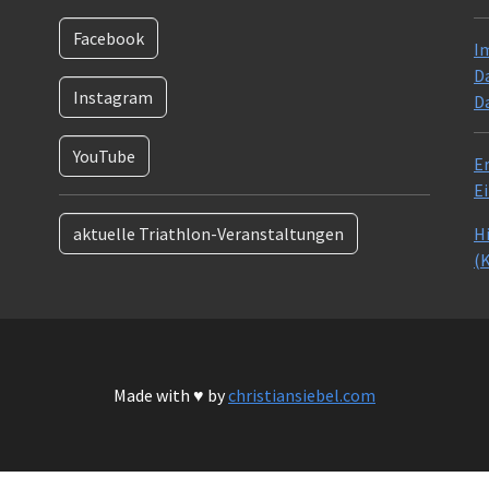
Facebook
I
D
Instagram
D
YouTube
Er
E
aktuelle Triathlon-Veranstaltungen
H
(K
Made with ♥ by
christiansiebel.com