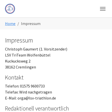
Skip to main navigation
Skip to main content
Skip to page footer
You are here:
Home
Impressum
Impressum
Christoph Gaumert (1. Vorsitzender)
LSV TriTeam Wolfenbüttel
Kuckucksweg 2
38162 Cremlingen
Kontakt
Telefon: 01575 9600733
Telefax: Wird nachgetragen
E-Mail: orga@lsv-triathlon.de
Redaktionell verantwortlich