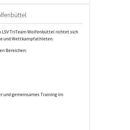
olfenbüttel
 LSV TriTeam Wolfenbüttel richtet sich
ene und Wettkampfathleten.
den Bereichen:
er und gemeinsames Training im