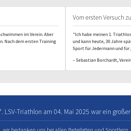
Vom ersten Versuch z
Schwimmen im Verein. Aber
"Ich habe meinen 1. Triathlo
fen. Nach dem ersten Training
und kann heute, 30 Jahre spät
Sport für Jedermann und für j
– Sebastian Borchardt, Verei
7. LSV-Triathlon am 04. Mai 2025 war ein großer 
wir bedanken uns bei allen Beteiligten und Sportlern