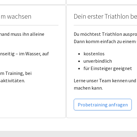
sam wachsen
Dein erster Triathlon b
emand muss ihn alleine
Du möchtest Triathlon auspr
Dann komm einfach zu einem u
seitig – im Wasser, auf
kostenlos
unverbindlich
für Einsteiger geeignet
im Training, bei
ktivitäten.
Lerne unser Team kennen und e
machen kann.
Probetraining anfragen